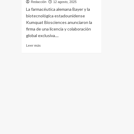
Redacción
12 agosto, 2025
La farmacéutica alemana Bayer y la
biotecnológica estadounidense
Kumquat Biosciences anunciaron la
firma de una licencia y colaboración
global exclusiva....
Leer
Leer más
más
sobre
Kumquat
le
vende
a
Bayer
medicamento
oncológico
por
US$
1.300
millones