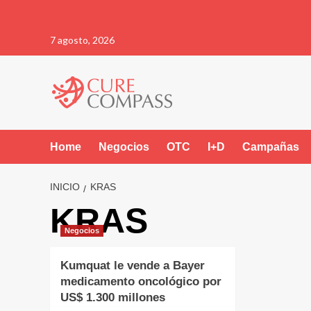
Saltar
7 agosto, 2026
al
contenido
Home
Negocios
OTC
I+D
Campañas
INICIO
KRAS
KRAS
Negocios
Kumquat le vende a Bayer
medicamento oncológico por
US$ 1.300 millones