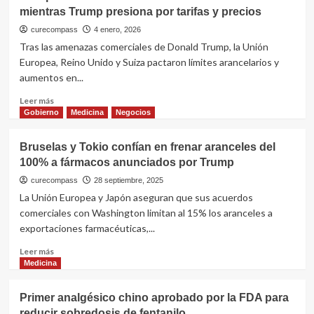
tarda
mientras Trump presiona por tarifas y precios
casi
600
curecompass
4 enero, 2026
días
Tras las amenazas comerciales de Donald Trump, la Unión
en
Europea, Reino Unido y Suiza pactaron límites arancelarios y
nuevos
aumentos en...
fármacos,
pero
Leer
Leer más
cada
más
Gobierno
Medicina
Negocios
euro
sobre
invertido
Europa
Bruselas y Tokio confían en frenar aranceles del
genera
acelera
€
100% a fármacos anunciados por Trump
acuerdos
5,67
con
curecompass
28 septiembre, 2025
en
farmacéuticas
La Unión Europea y Japón aseguran que sus acuerdos
beneficios,
mientras
comerciales con Washington limitan al 15% los aranceles a
alerta
Trump
exportaciones farmacéuticas,...
la
presiona
EFPIA
por
Leer
Leer más
tarifas
más
Medicina
y
sobre
precios
Bruselas
Primer analgésico chino aprobado por la FDA para
y
reducir sobredosis de fentanilo