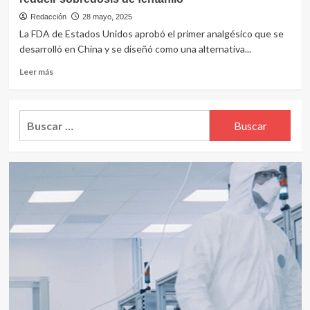
Tokio
confían
Redacción
28 mayo, 2025
en
La FDA de Estados Unidos aprobó el primer analgésico que se
frenar
desarrolló en China y se diseñó como una alternativa...
aranceles
del
Leer
Leer más
100%
más
a
sobre
fármacos
Primer
Buscar:
anunciados
analgésico
por
chino
Trump
aprobado
por
la
FDA
para
reducir
sobredosis
de
fentanilo