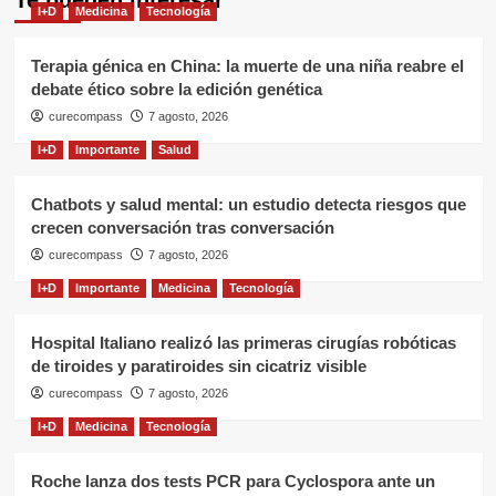
Te pueden interesar
I+D
Medicina
Tecnología
Terapia génica en China: la muerte de una niña reabre el
debate ético sobre la edición genética
curecompass
7 agosto, 2026
I+D
Importante
Salud
Chatbots y salud mental: un estudio detecta riesgos que
crecen conversación tras conversación
curecompass
7 agosto, 2026
I+D
Importante
Medicina
Tecnología
Hospital Italiano realizó las primeras cirugías robóticas
de tiroides y paratiroides sin cicatriz visible
curecompass
7 agosto, 2026
I+D
Medicina
Tecnología
Roche lanza dos tests PCR para Cyclospora ante un