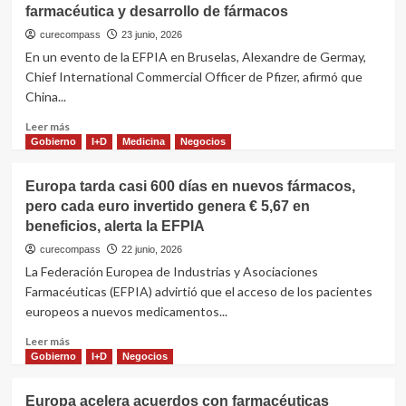
farmacéutica y desarrollo de fármacos
curecompass
23 junio, 2026
En un evento de la EFPIA en Bruselas, Alexandre de Germay,
Chief International Commercial Officer de Pfizer, afirmó que
China...
Leer
Leer más
más
Gobierno
I+D
Medicina
Negocios
sobre
Pfizer
Europa tarda casi 600 días en nuevos fármacos,
alerta:
pero cada euro invertido genera € 5,67 en
China
beneficios, alerta la EFPIA
supera
a
curecompass
22 junio, 2026
Europa
La Federación Europea de Industrias y Asociaciones
en
Farmacéuticas (EFPIA) advirtió que el acceso de los pacientes
innovación
europeos a nuevos medicamentos...
farmacéutica
y
Leer
Leer más
desarrollo
más
Gobierno
I+D
Negocios
de
sobre
fármacos
Europa
Europa acelera acuerdos con farmacéuticas