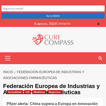
Saltar
▲
Contacto
8 agosto, 2026
al
contenido
Menú
primario
INICIO
FEDERACIÓN EUROPEA DE INDUSTRIAS Y
ASOCIACIONES FARMACÉUTICAS
Federación Europea de Industrias y
Asociaciones Farmacéuticas
Actualidad
I+D
Medicina
Negocios
Pfizer alerta: China supera a Europa en innovación