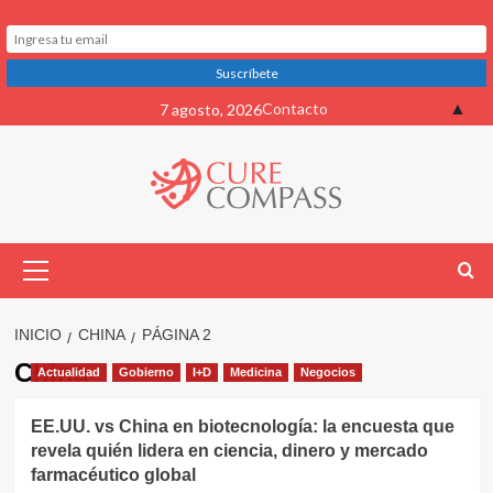
Saltar
▲
Contacto
7 agosto, 2026
al
contenido
Menú
primario
INICIO
CHINA
PÁGINA 2
China
Actualidad
Gobierno
I+D
Medicina
Negocios
EE.UU. vs China en biotecnología: la encuesta que
revela quién lidera en ciencia, dinero y mercado
farmacéutico global