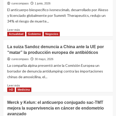
mercado
aprobar
curecompass
1 junio, 2026
farmacéutico
“muy
El anticuerpo biespecífico ivonescimab, desarrollado por Akeso
global
pronto”
y licenciado globalmente por Summit Therapeutics, redujo un
la
34% el riesgo de muerte...
pastilla
de
Leer
Leer más
Wegovy
más
Actualidad
Gobierno
Negocios
en
sobre
China
Ivonescimab:
La suiza Sandoz denuncia a China ante la UE por
el
“matar” la producción europea de antibióticos
anticuerpo
de
curecompass
30 mayo, 2026
Akeso
La compañía alpina presentó ante la Comisión Europea un
Bio
borrador de denuncia antidumping contra las importaciones
y
chinas de amoxicilina, el...
Summit
que
Leer
Leer más
reduce
más
I+D
Medicina
34%
sobre
el
La
Merck y Kelun: el anticuerpo conjugado sac-TMT
riesgo
suiza
de
mejora la supervivencia en cáncer de endometrio
Sandoz
muerte
avanzado
denuncia