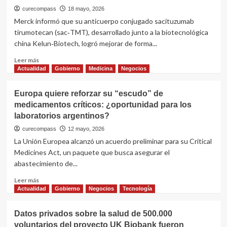
en
a
curecompass
18 mayo, 2026
cáncer
China
Merck informó que su anticuerpo conjugado sacituzumab
de
ante
tirumotecan (sac‑TMT), desarrollado junto a la biotecnológica
pulmón
la
china Kelun‑Biotech, logró mejorar de forma...
UE
por
Leer
Leer más
“matar”
más
Actualidad
Gobierno
Medicina
Negocios
la
sobre
producción
Merck
europea
Europa quiere reforzar su “escudo” de
y
de
medicamentos críticos: ¿oportunidad para los
Kelun:
antibióticos
laboratorios argentinos?
el
anticuerpo
curecompass
12 mayo, 2026
conjugado
La Unión Europea alcanzó un acuerdo preliminar para su Critical
sac-
Medicines Act, un paquete que busca asegurar el
TMT
abastecimiento de...
mejora
la
Leer
Leer más
supervivencia
más
Actualidad
Gobierno
Negocios
Tecnología
en
sobre
cáncer
Europa
de
Datos privados sobre la salud de 500.000
quiere
endometrio
voluntarios del proyecto UK Biobank fueron
reforzar