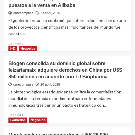
avanzado
puestos a la venta en Alibaba
su
“escudo”
curecompass
23 abril, 2026
de
El gobierno británico confirmó que información sensible de uno
medicamentos
de los proyectos científicos más importantes del mundo fue
críticos:
puesta a...
¿oportunidad
para
Leer
Leer más
los
más
I+D
Negocios
laboratorios
sobre
argentinos?
Datos
Biogen consolida su dominio global sobre
privados
felzartamab: adquiere derechos en China por U$S
sobre
850 millones en acuerdo con TJ Biopharma
la
salud
curecompass
20 abril, 2026
de
La biotecnológica estadounidense unifica la comercialización
500.000
mundial de su terapia experimental para enfermedades
voluntarios
inmunológicas tras cerrar un pacto estratégico con...
del
proyecto
Leer
Leer más
UK
más
Gobierno
Negocios
Biobank
sobre
fueron
Biogen
puestos
Merck acelera su metamorfosis: U$S 26.000