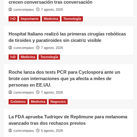
crecen conversación tras conversación
curecompass
7 agosto, 2026
I+D
Importante
Medicina
Tecnología
Hospital Italiano realizó las primeras cirugías robóticas
de tiroides y paratiroides sin cicatriz visible
curecompass
7 agosto, 2026
I+D
Medicina
Tecnología
Roche lanza dos tests PCR para Cyclospora ante un
brote con internaciones que ya afecta a miles de
personas en EE.UU.
curecompass
7 agosto, 2026
Gobierno
Medicina
Negocios
La FDA aprueba Tudriqev de Replimune para melanoma
avanzado tras dos rechazos previos
curecompass
6 agosto, 2026