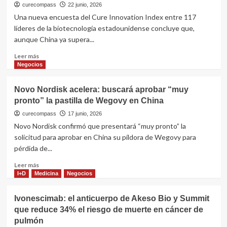
curecompass
22 junio, 2026
Una nueva encuesta del Cure Innovation Index entre 117
líderes de la biotecnología estadounidense concluye que,
aunque China ya supera...
Leer
Leer más
más
Negocios
sobre
EE.UU.
Novo Nordisk acelera: buscará aprobar “muy
vs
pronto” la pastilla de Wegovy en China
China
en
curecompass
17 junio, 2026
biotecnología:
Novo Nordisk confirmó que presentará “muy pronto” la
la
solicitud para aprobar en China su píldora de Wegovy para
encuesta
pérdida de...
que
revela
Leer
Leer más
quién
más
I+D
Medicina
Negocios
lidera
sobre
en
Novo
Ivonescimab: el anticuerpo de Akeso Bio y Summit
ciencia,
Nordisk
dinero
que reduce 34% el riesgo de muerte en cáncer de
acelera:
y
pulmón
buscará