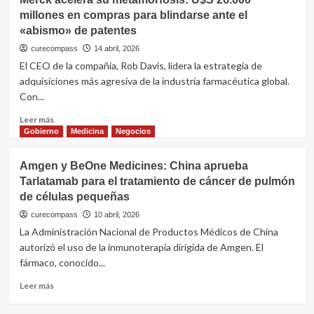
consolida
a
millones en compras para blindarse ante el
su
la
«abismo» de patentes
dominio
venta
global
curecompass
14 abril, 2026
en
sobre
El CEO de la compañía, Rob Davis, lidera la estrategia de
Alibaba
felzartamab:
adquisiciones más agresiva de la industria farmacéutica global.
adquiere
Con...
derechos
en
Leer
Leer más
China
más
Gobierno
Medicina
Negocios
por
sobre
U$S
Merck
850
Amgen y BeOne Medicines: China aprueba
acelera
millones
Tarlatamab para el tratamiento de cáncer de pulmón
su
en
de células pequeñas
metamorfosis:
acuerdo
U$S
curecompass
10 abril, 2026
con
26.000
La Administración Nacional de Productos Médicos de China
TJ
millones
Biopharma
autorizó el uso de la inmunoterapia dirigida de Amgen. El
en
fármaco, conocido...
compras
para
Leer
Leer más
blindarse
más
ante
sobre