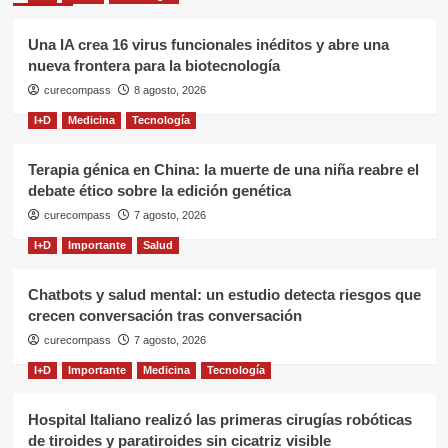
Una IA crea 16 virus funcionales inéditos y abre una
nueva frontera para la biotecnología
curecompass
8 agosto, 2026
I+D
Medicina
Tecnología
Terapia génica en China: la muerte de una niña reabre el
debate ético sobre la edición genética
curecompass
7 agosto, 2026
I+D
Importante
Salud
Chatbots y salud mental: un estudio detecta riesgos que
crecen conversación tras conversación
curecompass
7 agosto, 2026
I+D
Importante
Medicina
Tecnología
Hospital Italiano realizó las primeras cirugías robóticas
de tiroides y paratiroides sin cicatriz visible