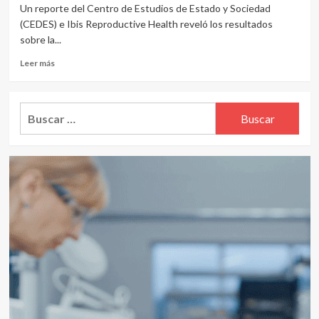
Un reporte del Centro de Estudios de Estado y Sociedad
(CEDES) e Ibis Reproductive Health reveló los resultados
sobre la...
Leer
Leer más
más
sobre
Aborto
Buscar:
en
Argentina:
un
estudio
reveló
los
resultados
desde
la
aprobación
de
la
ley