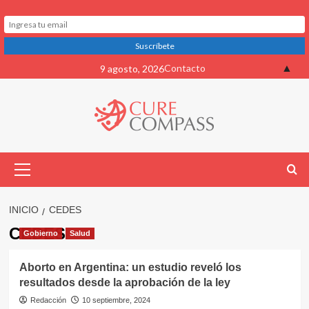
Saltar
▲
Contacto
9 agosto, 2026
al
contenido
Menú
primario
INICIO
CEDES
CEDES
Gobierno
Salud
Aborto en Argentina: un estudio reveló los
resultados desde la aprobación de la ley
Redacción
10 septiembre, 2024