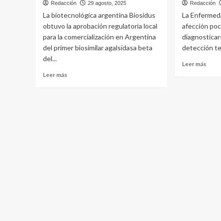
Redacción
29 agosto, 2025
Redacción
La biotecnológica argentina Biosidus
La Enfermed
obtuvo la aprobación regulatoria local
afección po
para la comercialización en Argentina
diagnosticar
del primer biosimilar agalsidasa beta
detección te
del...
Leer
Leer más
más
Leer
Leer más
sobr
más
La
sobre
Enfe
Biosidus
de
lanza
Fabr
el
tend
primer
el
biosimilar
prim
de
biosi
agalsidasa
de
beta
Latin
de
la
región