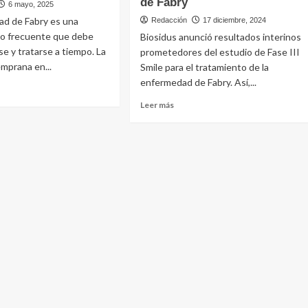
de Fabry
6 mayo, 2025
ad de Fabry es una
Redacción
17 diciembre, 2024
co frecuente que debe
Biosidus anunció resultados interinos
se y tratarse a tiempo. La
prometedores del estudio de Fase III
mprana en...
Smile para el tratamiento de la
enfermedad de Fabry. Así,...
Leer
Leer más
e
más
sobre
rmedad
Biosidus
anuncia
y
avances
rá
prometedores
para
er
el
milar
tratamiento
de
oamérica
la
enfermedad
de
Fabry