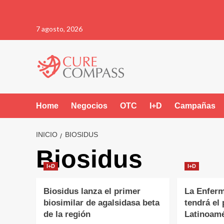
Saltar
7 agosto, 2026
al
contenido
Home
Negocios
OTC
I+D
Campañas
INICIO
BIOSIDUS
Biosidus
I+D
I+D
Biosidus lanza el primer
La Enfer
biosimilar de agalsidasa beta
tendrá el
de la región
Latinoamé