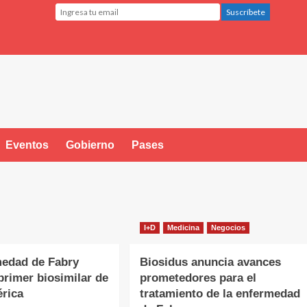
Eventos
Gobierno
Pases
I+D
Medicina
Negocios
medad de Fabry
Biosidus anuncia avances
 primer biosimilar de
prometedores para el
rica
tratamiento de la enfermedad