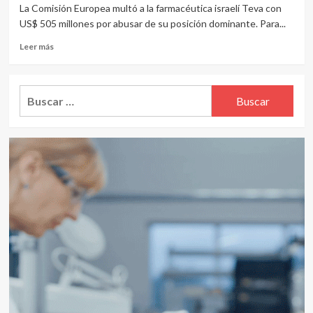
La Comisión Europea multó a la farmacéutica israelí Teva con
US$ 505 millones por abusar de su posición dominante. Para...
Leer
Leer más
más
sobre
Teva
Buscar:
recibió
una
multa
de
US$
505
millones
de
la
UE
por
obstaculizar
el
mercado
de
medicamentos