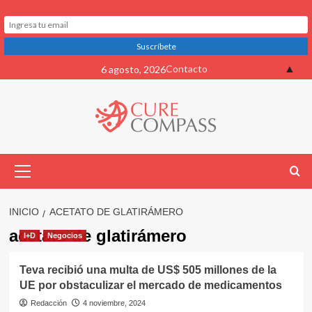
Saltar
▲
Contacto
6 agosto, 2026
al
contenido
Menú
primario
INICIO
ACETATO DE GLATIRÁMERO
acetato de glatirámero
I+D
Negocios
Teva recibió una multa de US$ 505 millones de la
UE por obstaculizar el mercado de medicamentos
Redacción
4 noviembre, 2024