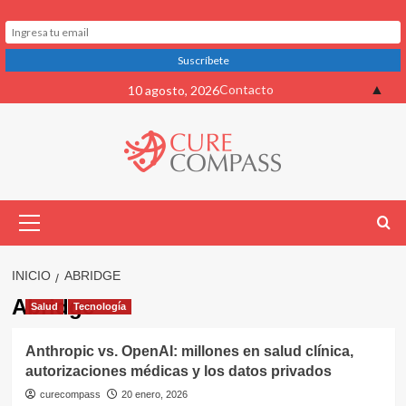
Saltar
▲
Contacto
10 agosto, 2026
al
contenido
Menú
primario
INICIO
ABRIDGE
Abridge
Salud
Tecnología
Anthropic vs. OpenAI: millones en salud clínica,
autorizaciones médicas y los datos privados
curecompass
20 enero, 2026