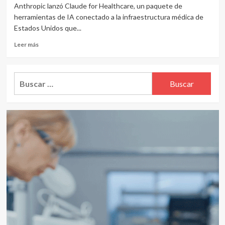
Anthropic lanzó Claude for Healthcare, un paquete de
herramientas de IA conectado a la infraestructura médica de
Estados Unidos que...
Leer
Leer más
más
sobre
Anthropic
Buscar:
vs.
OpenAI:
millones
en
salud
clínica,
autorizaciones
médicas
y
los
datos
privados