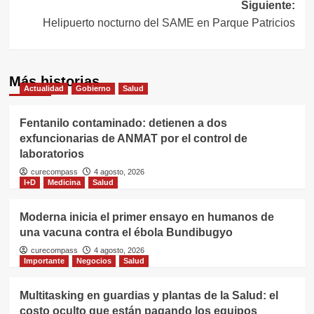
entradas
Siguiente:
Helipuerto nocturno del SAME en Parque Patricios
Más historias
Actualidad
Gobierno
Salud
Fentanilo contaminado: detienen a dos
exfuncionarias de ANMAT por el control de
laboratorios
curecompass
4 agosto, 2026
I+D
Medicina
Salud
Moderna inicia el primer ensayo en humanos de
una vacuna contra el ébola Bundibugyo
curecompass
4 agosto, 2026
Importante
Negocios
Salud
Multitasking en guardias y plantas de la Salud: el
costo oculto que están pagando los equipos