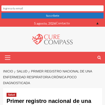
Saltar
▲
Contacto
5 agosto, 2026
al
contenido
Menú
primario
INICIO
SALUD
PRIMER REGISTRO NACIONAL DE UNA
ENFERMEDAD RESPIRATORIA CRÓNICA POCO
DIAGNOSTICADA
Salud
Primer registro nacional de una