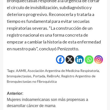
bronquiectasias responde a la urgencia de cortar
el círculo de invisibilización, subdiagnóstico y
deterioro progresivo. Reconocerla y tratarla a
tiempo es fundamental para evitar secuelas
respiratorias severas. “La construcción de un
registro nacional es una forma concreta de
empezar a cambiar la historia de esta enfermedad
en nuestro país”, concluyó Penizzotto.
Tags:
AAMR
,
Asociación Argentina de Medicina Respiratoria
,
bronquiectasias
,
Portada
,
ReBroAr
,
Registro Argentino de
Bronquiectasias no Fibroquística
Navegación
Anterior:
Mujeres indoamericanas son más propensas a
de
desarrollar cáncer de mama