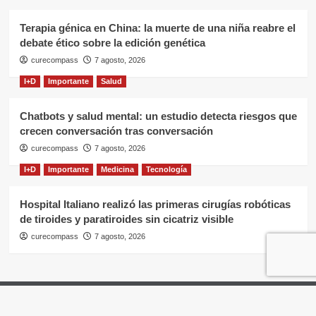
Terapia génica en China: la muerte de una niña reabre el
debate ético sobre la edición genética
curecompass
7 agosto, 2026
I+D
Importante
Salud
Chatbots y salud mental: un estudio detecta riesgos que
crecen conversación tras conversación
curecompass
7 agosto, 2026
I+D
Importante
Medicina
Tecnología
Hospital Italiano realizó las primeras cirugías robóticas
de tiroides y paratiroides sin cicatriz visible
curecompass
7 agosto, 2026
Home
Negocios
OTC
I+D
Campañas
Eventos