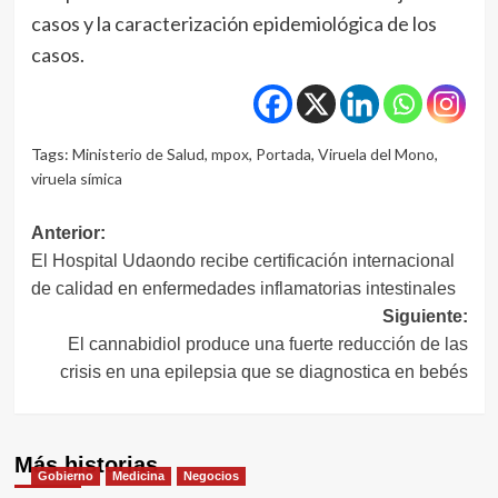
casos y la caracterización epidemiológica de los
casos.
Tags:
Ministerio de Salud
,
mpox
,
Portada
,
Viruela del Mono
,
viruela símica
Navegación
Anterior:
El Hospital Udaondo recibe certificación internacional
de
de calidad en enfermedades inflamatorias intestinales
entradas
Siguiente:
El cannabidiol produce una fuerte reducción de las
crisis en una epilepsia que se diagnostica en bebés
Más historias
Gobierno
Medicina
Negocios