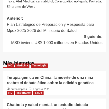
Tags:
Alef Medical
,
cannabidiol
,
Convupidiol
,
epilepsia
,
Portada
,
Síndrome de West
Navegación
Anterior:
Plan Estratégico de Preparación y Respuesta para
de
Mpox 2025-2026 del Ministerio de Salud
entradas
Siguiente:
MSD invierte US$ 1.000 millones en Estados Unidos
Más historias
I+D
Medicina
Tecnología
Terapia génica en China: la muerte de una niña
reabre el debate ético sobre la edición genética
curecompass
7 agosto, 2026
I+D
Importante
Salud
Chatbots y salud mental: un estudio detecta