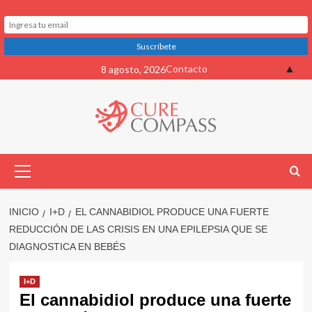
Saltar
▲
Contacto
8 agosto, 2026
al
contenido
Menú
primario
INICIO
I+D
EL CANNABIDIOL PRODUCE UNA FUERTE
REDUCCIÓN DE LAS CRISIS EN UNA EPILEPSIA QUE SE
DIAGNOSTICA EN BEBÉS
I+D
El cannabidiol produce una fuerte