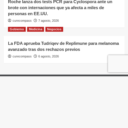
Roche lanza dos tests PCR para Cyclospora ante un
brote con internaciones que ya afecta a miles de
personas en EE.UU.
curecompass
7 agosto, 2026
Gobierno
Medicina
Negocios
La FDA aprueba Tudriqev de Replimune para melanoma
avanzado tras dos rechazos previos
curecompass
6 agosto, 2026
Home
Negocios
OTC
I+D
Campañas
Eventos
Gobierno
Pases
Copyright © Todos los derechos reservados.
|
CoverNews
por AF themes.
WP to LinkedIn Auto Publish
Powered By :
XYZScripts.com