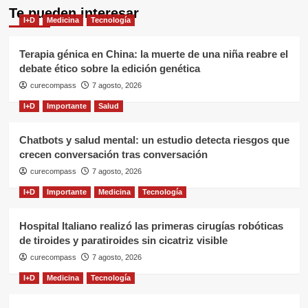
Te pueden interesar
I+D
Medicina
Tecnología
Terapia génica en China: la muerte de una niña reabre el
debate ético sobre la edición genética
curecompass
7 agosto, 2026
I+D
Importante
Salud
Chatbots y salud mental: un estudio detecta riesgos que
crecen conversación tras conversación
curecompass
7 agosto, 2026
I+D
Importante
Medicina
Tecnología
Hospital Italiano realizó las primeras cirugías robóticas
de tiroides y paratiroides sin cicatriz visible
curecompass
7 agosto, 2026
I+D
Medicina
Tecnología