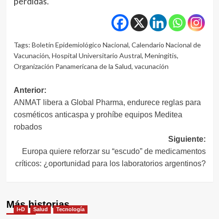
perdidas.
Tags:
Boletín Epidemiológico Nacional
,
Calendario Nacional de
Vacunación
,
Hospital Universitario Austral
,
Meningitis
,
Organización Panamericana de la Salud
,
vacunación
Navegación
Anterior:
ANMAT libera a Global Pharma, endurece reglas para
de
cosméticos anticaspa y prohíbe equipos Meditea
entradas
robados
Siguiente:
Europa quiere reforzar su “escudo” de medicamentos
críticos: ¿oportunidad para los laboratorios argentinos?
Más historias
I+D
Salud
Tecnología