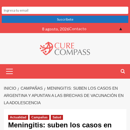
Saltar
▲
Contacto
8 agosto, 2026
al
contenido
Menú
primario
INICIO
CAMPAÑAS
MENINGITIS: SUBEN LOS CASOS EN
ARGENTINA Y APUNTAN A LAS BRECHAS DE VACUNACIÓN EN
LA ADOLESCENCIA
Actualidad
Campañas
Salud
Meningitis: suben los casos en