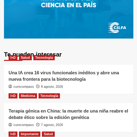
Te pueden interesar
I+D
Salud
Tecnología
Una IA crea 16 virus funcionales inéditos y abre una
nueva frontera para la biotecnología
curecompass
8 agosto, 2026
I+D
Medicina
Tecnología
Terapia génica en China: la muerte de una niña reabre el
debate ético sobre la edición genética
curecompass
7 agosto, 2026
I+D
Importante
Salud