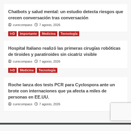
Chatbots y salud mental: un estudio detecta riesgos que
crecen conversación tras conversación
curecompass
7 agosto, 2026
I+D
Importante
Medicina
Tecnología
Hospital Italiano realizó las primeras cirugías robóticas
de tiroides y paratiroides sin cicatriz visible
curecompass
7 agosto, 2026
I+D
Medicina
Tecnología
Roche lanza dos tests PCR para Cyclospora ante un
brote con internaciones que ya afecta a miles de
personas en EE.UU.
curecompass
7 agosto, 2026
Home
Negocios
OTC
I+D
Campañas
Eventos