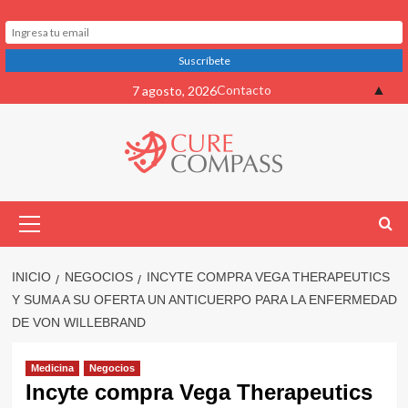
Saltar
▲
Contacto
7 agosto, 2026
al
contenido
Menú
primario
INICIO
NEGOCIOS
INCYTE COMPRA VEGA THERAPEUTICS
Y SUMA A SU OFERTA UN ANTICUERPO PARA LA ENFERMEDAD
DE VON WILLEBRAND
Medicina
Negocios
Incyte compra Vega Therapeutics