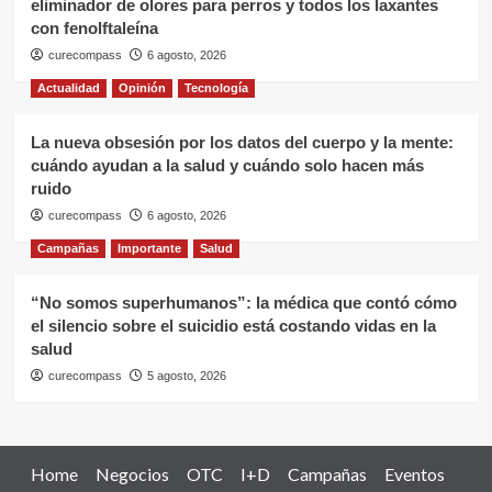
eliminador de olores para perros y todos los laxantes
con fenolftaleína
curecompass
6 agosto, 2026
Actualidad
Opinión
Tecnología
La nueva obsesión por los datos del cuerpo y la mente:
cuándo ayudan a la salud y cuándo solo hacen más
ruido
curecompass
6 agosto, 2026
Campañas
Importante
Salud
“No somos superhumanos”: la médica que contó cómo
el silencio sobre el suicidio está costando vidas en la
salud
curecompass
5 agosto, 2026
Home
Negocios
OTC
I+D
Campañas
Eventos