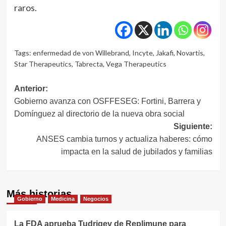
raros.
Tags:
enfermedad de von Willebrand
,
Incyte
,
Jakafi
,
Novartis
,
Star Therapeutics
,
Tabrecta
,
Vega Therapeutics
Navegación
Anterior:
Gobierno avanza con OSFFESEG: Fortini, Barrera y
de
Domínguez al directorio de la nueva obra social
entradas
Siguiente:
ANSES cambia turnos y actualiza haberes: cómo
impacta en la salud de jubilados y familias
Más historias
Gobierno
Medicina
Negocios
La FDA aprueba Tudriqev de Replimune para