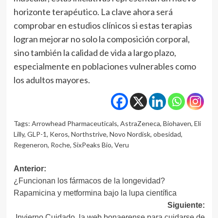
horizonte terapéutico. La clave ahora será
comprobar en estudios clínicos si estas terapias
logran mejorar no solo la composición corporal,
sino también la calidad de vida a largo plazo,
especialmente en poblaciones vulnerables como
los adultos mayores.
Tags:
Arrowhead Pharmaceuticals
,
AstraZeneca
,
Biohaven
,
Eli
Lilly
,
GLP-1
,
Keros
,
Northstrive
,
Novo Nordisk
,
obesidad
,
Regeneron
,
Roche
,
SixPeaks Bio
,
Veru
Navegación
Anterior:
¿Funcionan los fármacos de la longevidad?
de
Rapamicina y metformina bajo la lupa científica
entradas
Siguiente:
Invierno Cuidado, la web bonaerense para cuidarse de