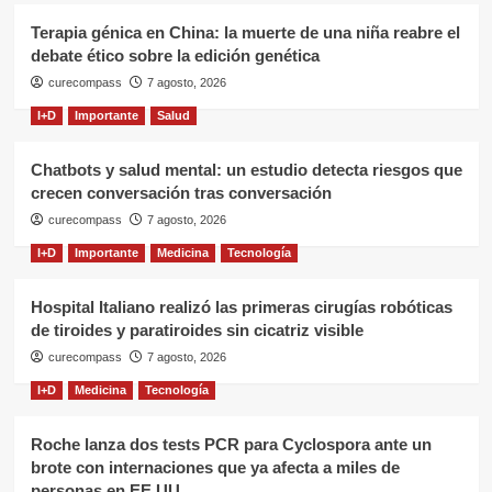
Terapia génica en China: la muerte de una niña reabre el
debate ético sobre la edición genética
curecompass
7 agosto, 2026
I+D
Importante
Salud
Chatbots y salud mental: un estudio detecta riesgos que
crecen conversación tras conversación
curecompass
7 agosto, 2026
I+D
Importante
Medicina
Tecnología
Hospital Italiano realizó las primeras cirugías robóticas
de tiroides y paratiroides sin cicatriz visible
curecompass
7 agosto, 2026
I+D
Medicina
Tecnología
Roche lanza dos tests PCR para Cyclospora ante un
brote con internaciones que ya afecta a miles de
personas en EE.UU.