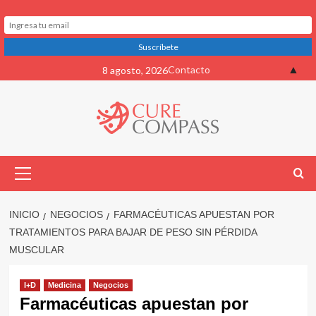
Saltar
▲
Contacto
8 agosto, 2026
al
contenido
Menú
primario
INICIO
NEGOCIOS
FARMACÉUTICAS APUESTAN POR
TRATAMIENTOS PARA BAJAR DE PESO SIN PÉRDIDA
MUSCULAR
I+D
Medicina
Negocios
Farmacéuticas apuestan por