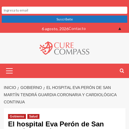
Saltar
▲
Contacto
6 agosto, 2026
al
contenido
Menú
primario
INICIO
GOBIERNO
EL HOSPITAL EVA PERÓN DE SAN
MARTÍN TENDRÁ GUARDIA CORONARIA Y CARDIOLÓGICA
CONTINUA
Gobierno
Salud
El hospital Eva Perón de San