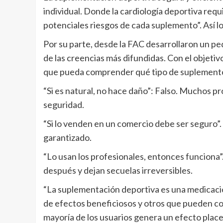
individual. Donde la cardiología deportiva re
potenciales riesgos de cada suplemento”. Así l
Por su parte, desde la FAC desarrollaron un pe
de las creencias más difundidas. Con el objetiv
que pueda comprender qué tipo de suplemento 
“Si es natural, no hace daño”: Falso. Muchos p
seguridad.
“Si lo venden en un comercio debe ser seguro”. 
garantizado.
“Lo usan los profesionales, entonces funciona
después y dejan secuelas irreversibles.
“La suplementación deportiva es una medicació
de efectos beneficiosos y otros que pueden com
mayoría de los usuarios genera un efecto pla