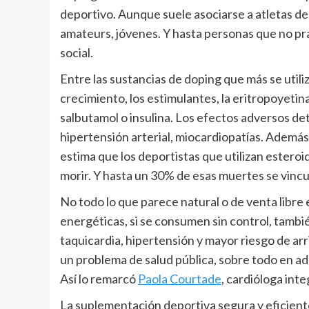
deportivo. Aunque suele asociarse a atletas de 
amateurs, jóvenes. Y hasta personas que no pra
social.
Entre las sustancias de doping que más se util
crecimiento, los estimulantes, la eritropoyet
salbutamol o insulina. Los efectos adversos de
hipertensión arterial, miocardiopatías. Además
estima que los deportistas que utilizan esteroi
morir. Y hasta un 30% de esas muertes se vinc
No todo lo que parece natural o de venta libre e
energéticas, si se consumen sin control, tam
taquicardia, hipertensión y mayor riesgo de ar
un problema de salud pública, sobre todo en a
Así lo remarcó
Paola Courtade
, cardióloga int
La suplementación deportiva segura y eficient