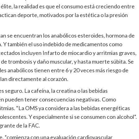
élite, la realidad es que el consumo está creciendo entre
ctican deporte, motivados por la estética o la presión
izan se encuentran los anabólicos esteroides, hormona de
ina. Y también el uso indebido de medicamentos como
tectados incluyen Infarto de miocardio y arritmias graves,
 de trombosis y daño muscular, y hasta muerte súbita. Se
des anabólicos tienen entre 6 y 20 veces más riesgo de
ulan directamente al corazón.
s seguro. La cafeína, la creatina o las bebidas
bién pueden tener consecuencias negativas. Como
ritmias. “La OMS ya considera a las bebidas energéticas
dolescentes. Y especialmente si se consumen con alcohol”.
egrante de la FAC.
e, “comienza con una evaluación cardiovascular