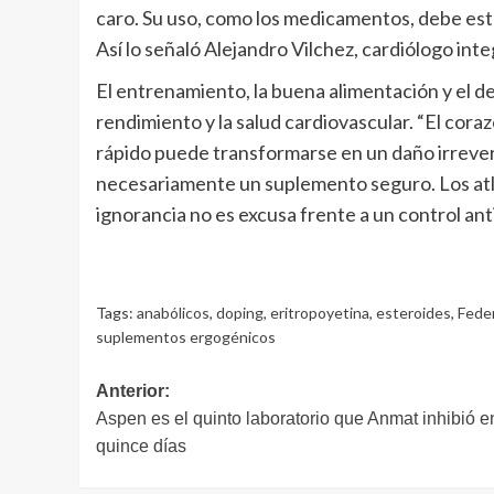
caro. Su uso, como los medicamentos, debe esta
Así lo señaló Alejandro Vilchez, cardiólogo int
El entrenamiento, la buena alimentación y el de
rendimiento y la salud cardiovascular. “El cora
rápido puede transformarse en un daño irrever
necesariamente un suplemento seguro. Los atl
ignorancia no es excusa frente a un control antid
Tags:
anabólicos
,
doping
,
eritropoyetina
,
esteroides
,
Feder
suplementos ergogénicos
Navegación
Anterior:
Aspen es el quinto laboratorio que Anmat inhibió e
de
quince días
entradas