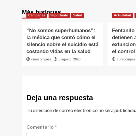
Más historias
Campañas
Importante
Salud
Actualidad
“No somos superhumanos”:
Fentanilo
la médica que contó cómo el
detienen 
silencio sobre el suicidio está
exfuncio
costando vidas en la salud
el control
curecompass
5 agosto, 2026
curecompas
Deja una respuesta
Tu dirección de correo electrónico no será publicada.
Comentario
*