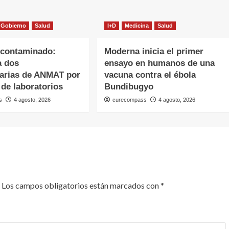
Gobierno
Salud
I+D
Medicina
Salud
 contaminado:
Moderna inicia el primer
a dos
ensayo en humanos de una
narias de ANMAT por
vacuna contra el ébola
 de laboratorios
Bundibugyo
s
4 agosto, 2026
curecompass
4 agosto, 2026
Los campos obligatorios están marcados con
*