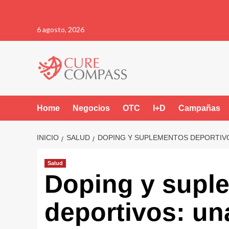
Saltar
6 agosto, 2026
al
contenido
Home
Negocios
OTC
I+D
Campañas
INICIO
SALUD
DOPING Y SUPLEMENTOS DEPORTIVO
Salud
Doping y supl
deportivos: u