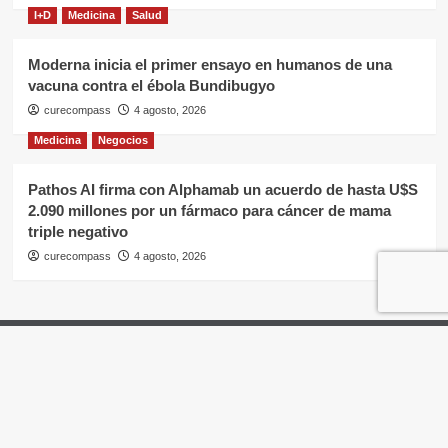
I+D
Medicina
Salud
Moderna inicia el primer ensayo en humanos de una
vacuna contra el ébola Bundibugyo
curecompass
4 agosto, 2026
Medicina
Negocios
Pathos AI firma con Alphamab un acuerdo de hasta U$S
2.090 millones por un fármaco para cáncer de mama
triple negativo
curecompass
4 agosto, 2026
Home
Negocios
OTC
I+D
Campañas
Eventos
Gobierno
Pases
Copyright © Todos los derechos reservados.
|
CoverNews