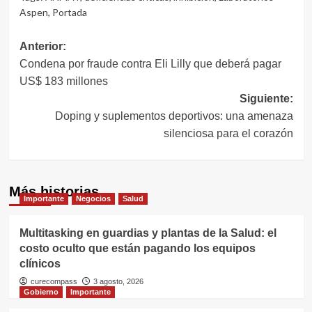
Aspen
,
Portada
Navegación
Anterior:
Condena por fraude contra Eli Lilly que deberá pagar
de
US$ 183 millones
entradas
Siguiente:
Doping y suplementos deportivos: una amenaza
silenciosa para el corazón
Más historias
Importante
Negocios
Salud
Multitasking en guardias y plantas de la Salud: el
costo oculto que están pagando los equipos
clínicos
curecompass
3 agosto, 2026
Gobierno
Importante