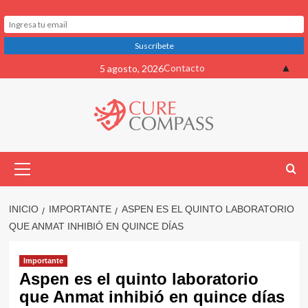
Saltar
▲
Contacto
5 agosto, 2026
al
contenido
Menú
primario
INICIO
IMPORTANTE
ASPEN ES EL QUINTO LABORATORIO
QUE ANMAT INHIBIÓ EN QUINCE DÍAS
Importante
Aspen es el quinto laboratorio
que Anmat inhibió en quince días