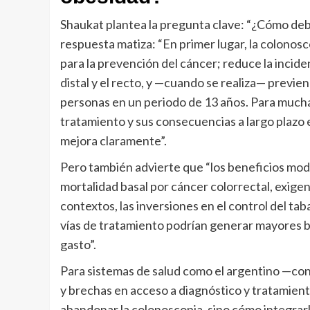
Shaukat plantea la pregunta clave: “¿Cómo debe
respuesta matiza: “En primer lugar, la colono
para la prevención del cáncer; reduce la incide
distal y el recto, y —cuando se realiza— previ
personas en un periodo de 13 años. Para mucha
tratamiento y sus consecuencias a largo plazo es
mejora claramente”.
Pero también advierte que “los beneficios modes
mortalidad basal por cáncer colorrectal, exige
contextos, las inversiones en el control del tab
vías de tratamiento podrían generar mayores be
gasto”.
Para sistemas de salud como el argentino —con
y brechas en acceso a diagnóstico y tratamien
abandonar la colonoscopia, sino cómo integrarl