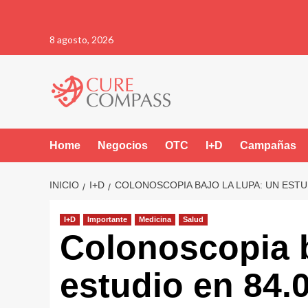
Saltar
8 agosto, 2026
al
contenido
Home
Negocios
OTC
I+D
Campañas
INICIO
I+D
COLONOSCOPIA BAJO LA LUPA: UN EST
I+D
Importante
Medicina
Salud
Colonoscopia b
estudio en 84.