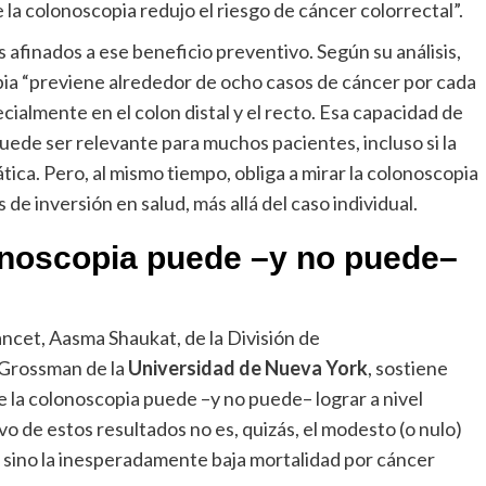
 la colonoscopia redujo el riesgo de cáncer colorrectal”.
afinados a ese beneficio preventivo. Según su análisis,
pia “previene alrededor de ocho casos de cáncer por cada
ialmente en el colon distal y el recto. Esa capacidad de
uede ser relevante para muchos pacientes, incluso si la
ica. Pero, al mismo tiempo, obliga a mirar la colonoscopia
 de inversión en salud, más allá del caso individual.
lonoscopia puede –y no puede–
cet, Aasma Shaukat, de la División de
 Grossman de la
Universidad de Nueva York
, sostiene
e la colonoscopia puede –y no puede– lograr a nivel
ivo de estos resultados no es, quizás, el modesto (o nulo)
, sino la inesperadamente baja mortalidad por cáncer