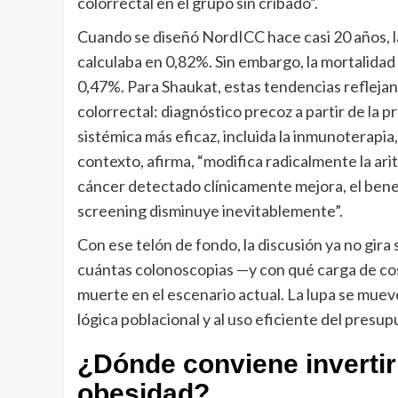
colorrectal en el grupo sin cribado”.
Cuando se diseñó NordICC hace casi 20 años, l
calculaba en 0,82%. Sin embargo, la mortalidad
0,47%. Para Shaukat, estas tendencias reflejan 
colorrectal: diagnóstico precoz a partir de la 
sistémica más eficaz, incluida la inmunoterapia
contexto, afirma, “modifica radicalmente la arit
cáncer detectado clínicamente mejora, el bene
screening disminuye inevitablemente”.
Con ese telón de fondo, la discusión ya no gira s
cuántas colonoscopias —y con qué carga de cost
muerte en el escenario actual. La lupa se mueve d
lógica poblacional y al uso eficiente del presup
¿Dónde conviene invertir
obesidad?