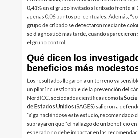
0,41% en el grupo invitado al cribado frente al
apenas 0,06 puntos porcentuales. Además, “solo
grupo de cribado se detectaron mediante colon
se diagnosticó más tarde, cuando aparecieron s
el grupo control.
Qué dicen los investigad
beneficios más modesto
Los resultados llegaron a un terreno ya sensi
un pilar incuestionable de la prevención del cá
NordICC, sociedades científicas como la
Socie
de Estados Unidos
(SAGES) salieron a defende
“siga haciéndose este estudio, recomendado de
subrayaron que “el hallazgo de un beneficio en
esperado no debe impactar en las recomendaci