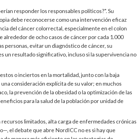
rían responder los responsables políticos?”. Su
scopia debe reconocerse como una intervención eficaz
ncia del cáncer colorrectal, especialmente en el colon
ene alrededor de ocho casos de cáncer por cada 1.000
s personas, evitar un diagnóstico de cáncer, su
 un resultado significativo, incluso si la supervivencia no
tos o inciertos en la mortalidad, junto con la baja
n una consideración explícita de su valor; en muchos
aco, la prevención de la obesidad o la optimización de las
neficios para la salud de la población por unidad de
 recursos limitados, alta carga de enfermedades crónicas
to—, el debate que abre NordICC no es si hay que
a de manera más eficiente en las estrategias de