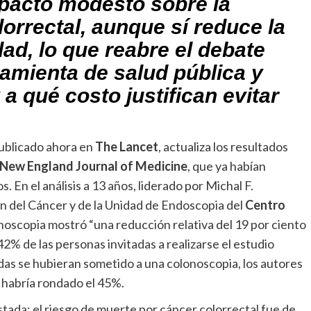
mpacto modesto sobre la
orrectal, aunque sí reduce la
ad, lo que reabre el debate
amienta de salud pública y
a qué costo justifican evitar
ublicado ahora en
The Lancet
, actualiza los resultados
New England Journal of Medicine
, que ya habían
En el análisis a 13 años, liderado por Michal F.
n del Cáncer y de la Unidad de Endoscopia del
Centro
lonoscopia mostró “una reducción relativa del 19 por ciento
 42% de las personas invitadas a realizarse el estudio
odas se hubieran sometido a una colonoscopia, los autores
a habría rondado el 45%.
stada: el riesgo de muerte por cáncer colorrectal fue de