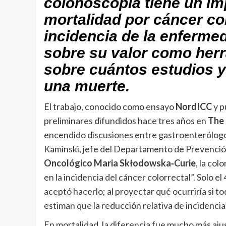
colonoscopia tiene un i
mortalidad por cáncer col
incidencia de la enfermed
sobre su valor como herr
sobre cuántos estudios y 
una muerte.
El trabajo, conocido como ensayo
NordICC
y p
preliminares difundidos hace tres años en
The 
encendido discusiones entre gastroenterólogos. 
Kaminski, jefe del Departamento de Prevenció
Oncológico Maria Skłodowska‑Curie
, la co
en la incidencia del cáncer colorrectal”. Solo el
aceptó hacerlo; al proyectar qué ocurriría si t
estiman que la reducción relativa de incidenci
En mortalidad, la diferencia fue mucho más aju