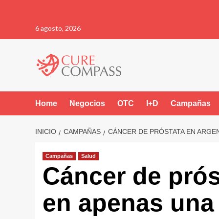
Saltar
6 agosto, 2026
al
contenido
Home
Negocios
OTC
I+D
Campañas
INICIO
CAMPAÑAS
CÁNCER DE PRÓSTATA EN ARGEN
Campañas
Salud
Cáncer de prós
en apenas una