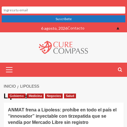
Saltar
▲
Contacto
6 agosto, 2026
al
contenido
Menú
primario
INICIO
LIPOLESS
Lipoless
Gobierno
Medicina
Negocios
Salud
ANMAT frena a Lipoless: prohíbe en todo el país el
“innovador” inyectable con tirzepatida que se
vendía por Mercado Libre sin registro