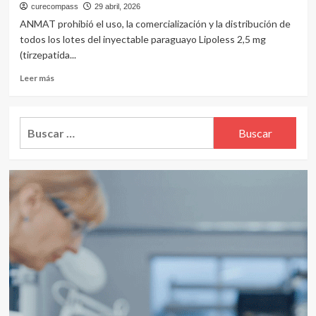
curecompass
29 abril, 2026
ANMAT prohibió el uso, la comercialización y la distribución de
todos los lotes del inyectable paraguayo Lipoless 2,5 mg
(tirzepatida...
Leer
Leer más
más
sobre
ANMAT
Buscar:
frena
a
Lipoless:
prohíbe
en
todo
el
país
el
“innovador”
inyectable
con
tirzepatida
que