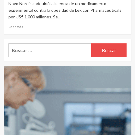
Novo Nordisk adquirió la licencia de un medicamento
experimental contra la obesidad de Lexicon Pharmaceuticals
por US$ 1.000 millones. Se...
Leer
Leer más
más
sobre
Lexicon
Buscar:
otorga
por
US$
1.000
millones
licencia
a
Novo
Nordisk
para
adelgazante