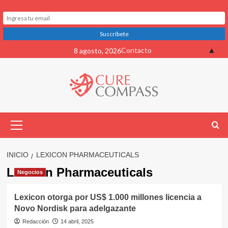
Saltar
▲
Contacto
8 agosto, 2026
al
contenido
Menú
primario
INICIO
LEXICON PHARMACEUTICALS
Lexicon Pharmaceuticals
Negocios
Lexicon otorga por US$ 1.000 millones licencia a
Novo Nordisk para adelgazante
Redacción
14 abril, 2025