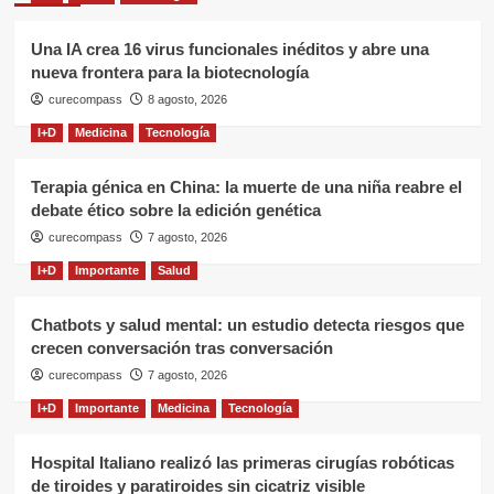
Una IA crea 16 virus funcionales inéditos y abre una
nueva frontera para la biotecnología
curecompass
8 agosto, 2026
I+D
Medicina
Tecnología
Terapia génica en China: la muerte de una niña reabre el
debate ético sobre la edición genética
curecompass
7 agosto, 2026
I+D
Importante
Salud
Chatbots y salud mental: un estudio detecta riesgos que
crecen conversación tras conversación
curecompass
7 agosto, 2026
I+D
Importante
Medicina
Tecnología
Hospital Italiano realizó las primeras cirugías robóticas
de tiroides y paratiroides sin cicatriz visible