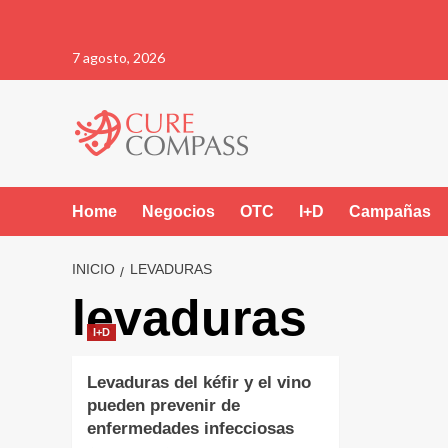
Saltar
7 agosto, 2026
al
contenido
Home
Negocios
OTC
I+D
Campañas
INICIO
LEVADURAS
levaduras
I+D
Levaduras del kéfir y el vino
pueden prevenir de
enfermedades infecciosas