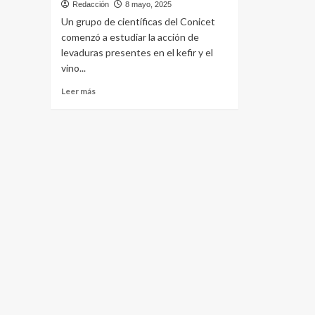
Redacción
8 mayo, 2025
Un grupo de científicas del Conicet
comenzó a estudiar la acción de
levaduras presentes en el kefir y el
vino...
Leer
Leer más
más
sobre
Levaduras
del
kéfir
y
el
vino
pueden
prevenir
de
enfermedades
infecciosas