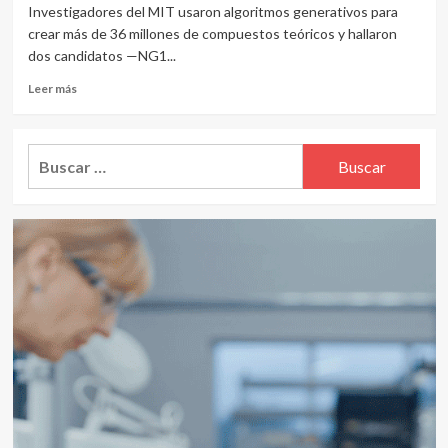
Investigadores del MIT usaron algoritmos generativos para
crear más de 36 millones de compuestos teóricos y hallaron
dos candidatos —NG1...
Leer
Leer más
más
sobre
La
Buscar:
IA
del
MIT
que
diseña
antibióticos:
dos
nuevos
compuestos
vencen
a
bacterias
resistentes