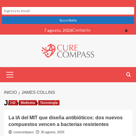
Saltar
▲
Contacto
7 agosto, 2026
al
contenido
Menú
primario
INICIO
JAMES COLLINS
James Collins
I+D
Medicina
Tecnología
La IA del MIT que diseña antibióticos: dos nuevos
compuestos vencen a bacterias resistentes
curecompass
30 agosto, 2025