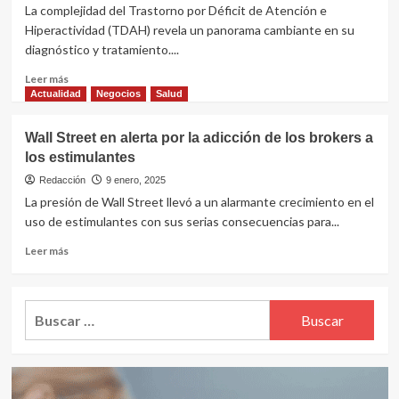
La complejidad del Trastorno por Déficit de Atención e
Hiperactividad (TDAH) revela un panorama cambiante en su
diagnóstico y tratamiento....
Leer
Leer más
más
Actualidad
Negocios
Salud
sobre
Nuevas
Wall Street en alerta por la adicción de los brokers a
perspectivas
los estimulantes
sobre
el
Redacción
9 enero, 2025
TDAH:
La presión de Wall Street llevó a un alarmante crecimiento en el
un
uso de estimulantes con sus serias consecuencias para...
análisis
de
Leer
Leer más
los
más
últimos
sobre
descubrimientos
Wall
Buscar:
Street
en
alerta
por
la