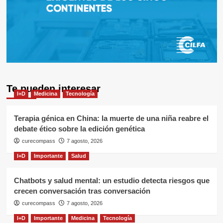
Te pueden interesar
I+D
Medicina
Tecnología
Terapia génica en China: la muerte de una niña reabre el
debate ético sobre la edición genética
curecompass
7 agosto, 2026
I+D
Importante
Salud
Chatbots y salud mental: un estudio detecta riesgos que
crecen conversación tras conversación
curecompass
7 agosto, 2026
I+D
Importante
Medicina
Tecnología