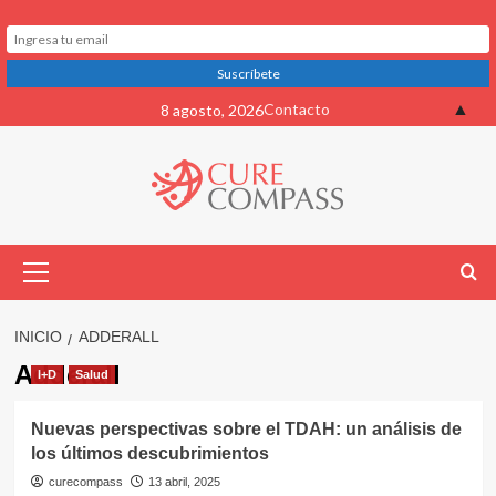
Saltar
▲
Contacto
8 agosto, 2026
al
contenido
Menú
primario
INICIO
ADDERALL
Adderall
I+D
Salud
Nuevas perspectivas sobre el TDAH: un análisis de
los últimos descubrimientos
curecompass
13 abril, 2025