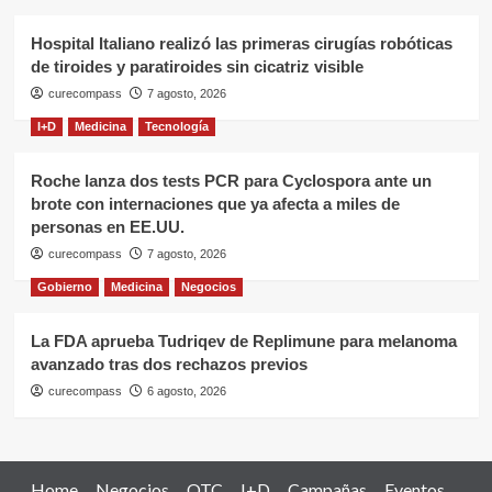
Hospital Italiano realizó las primeras cirugías robóticas
de tiroides y paratiroides sin cicatriz visible
curecompass
7 agosto, 2026
I+D
Medicina
Tecnología
Roche lanza dos tests PCR para Cyclospora ante un
brote con internaciones que ya afecta a miles de
personas en EE.UU.
curecompass
7 agosto, 2026
Gobierno
Medicina
Negocios
La FDA aprueba Tudriqev de Replimune para melanoma
avanzado tras dos rechazos previos
curecompass
6 agosto, 2026
Home
Negocios
OTC
I+D
Campañas
Eventos