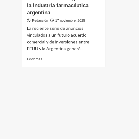
la industria farmacéutica
argentina
Redacción
17 noviembre, 2025
La reciente serie de anuncios
vinculados a un futuro acuerdo
comercial y de inversiones entre
EEUU y la Argentina generó...
Leer
Leer más
más
sobre
El
acuerdo
comercial
con
EEUU
abre
interrogantes
en
la
industria
farmacéutica