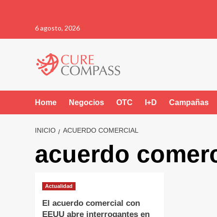
Saltar
6 agosto, 2026
al
contenido
Home
Negocios
OTC
I+D
Campañas
INICIO
ACUERDO COMERCIAL
acuerdo comerc
Actualidad
El acuerdo comercial con
EEUU abre interrogantes en