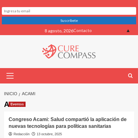
Saltar
▲
Contacto
8 agosto, 2026
al
contenido
Menú
primario
INICIO
ACAMI
Acami
Eventos
Congreso Acami: Salud compartió la aplicación de
nuevas tecnologías para políticas sanitarias
Redacción
13 octubre, 2025