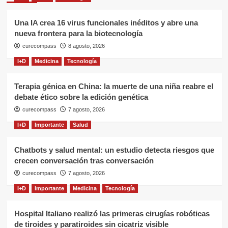
Una IA crea 16 virus funcionales inéditos y abre una
nueva frontera para la biotecnología
curecompass
8 agosto, 2026
I+D
Medicina
Tecnología
Terapia génica en China: la muerte de una niña reabre el
debate ético sobre la edición genética
curecompass
7 agosto, 2026
I+D
Importante
Salud
Chatbots y salud mental: un estudio detecta riesgos que
crecen conversación tras conversación
curecompass
7 agosto, 2026
I+D
Importante
Medicina
Tecnología
Hospital Italiano realizó las primeras cirugías robóticas
de tiroides y paratiroides sin cicatriz visible