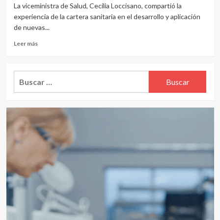
La viceministra de Salud, Cecilia Loccisano, compartió la
experiencia de la cartera sanitaria en el desarrollo y aplicación
de nuevas...
Leer
Leer más
más
sobre
Congreso
Buscar:
Acami:
Salud
compartió
la
aplicación
de
nuevas
tecnologías
para
políticas
sanitarias