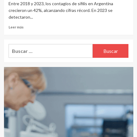
Entre 2018 y 2023, los contagios de sífilis en Argentina
crecieron un 42%, alcanzando cifras récord. En 2023 se
detectaron...
Leer
Leer más
más
sobre
Salud
Buscar:
sexual:
“Que
la
incertidumbre
no
nos
robe
el
placer”