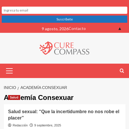
Saltar
▲
Contacto
9 agosto, 2026
al
contenido
Menú
primario
INICIO
ACADEMÍA CONSEXUAR
Academía Consexuar
Salud
Salud sexual: “Que la incertidumbre no nos robe el
placer”
Redacción
9 septiembre, 2025