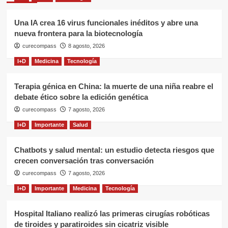
Una IA crea 16 virus funcionales inéditos y abre una
nueva frontera para la biotecnología
curecompass
8 agosto, 2026
I+D
Medicina
Tecnología
Terapia génica en China: la muerte de una niña reabre el
debate ético sobre la edición genética
curecompass
7 agosto, 2026
I+D
Importante
Salud
Chatbots y salud mental: un estudio detecta riesgos que
crecen conversación tras conversación
curecompass
7 agosto, 2026
I+D
Importante
Medicina
Tecnología
Hospital Italiano realizó las primeras cirugías robóticas
de tiroides y paratiroides sin cicatriz visible