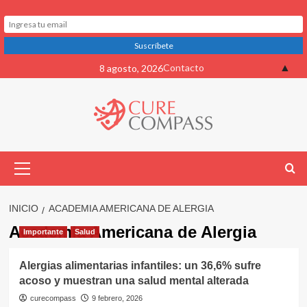
Saltar
▲
Contacto
8 agosto, 2026
al
contenido
Menú
primario
INICIO
ACADEMIA AMERICANA DE ALERGIA
Academia Americana de Alergia
Importante
Salud
Alergias alimentarias infantiles: un 36,6% sufre
acoso y muestran una salud mental alterada
curecompass
9 febrero, 2026