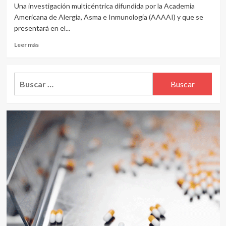
Una investigación multicéntrica difundida por la Academia
Americana de Alergia, Asma e Inmunología (AAAAI) y que se
presentará en el...
Leer
Leer más
más
sobre
Alergias
Buscar:
alimentarias
infantiles:
un
36,6%
sufre
acoso
y
muestran
una
salud
mental
alterada