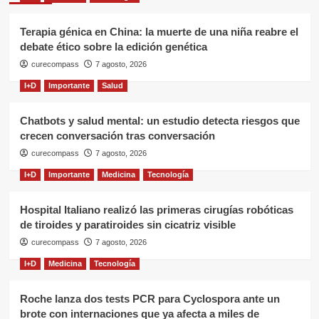
Terapia génica en China: la muerte de una niña reabre el
debate ético sobre la edición genética
curecompass
7 agosto, 2026
I+D
Importante
Salud
Chatbots y salud mental: un estudio detecta riesgos que
crecen conversación tras conversación
curecompass
7 agosto, 2026
I+D
Importante
Medicina
Tecnología
Hospital Italiano realizó las primeras cirugías robóticas
de tiroides y paratiroides sin cicatriz visible
curecompass
7 agosto, 2026
I+D
Medicina
Tecnología
Roche lanza dos tests PCR para Cyclospora ante un
brote con internaciones que ya afecta a miles de