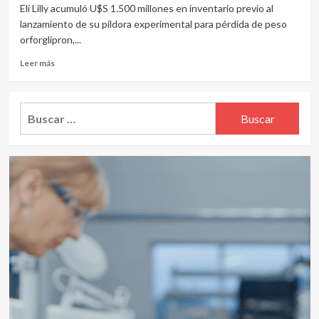
Eli Lilly acumuló U$S 1.500 millones en inventario previo al
lanzamiento de su píldora experimental para pérdida de peso
orforglipron,...
Leer
Leer más
más
sobre
Esperando
Buscar:
a
la
FDA,
Eli
Lilly
arma
un
stock
de
U$S
1.500
millones
de
su
píldora
para