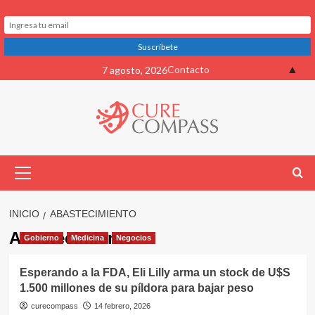
Saltar
▲
Contacto
7 agosto, 2026
al
contenido
Menú
primario
INICIO
ABASTECIMIENTO
Abastecimiento
Gobierno
Medicina
Negocios
Esperando a la FDA, Eli Lilly arma un stock de U$S
1.500 millones de su píldora para bajar peso
curecompass
14 febrero, 2026