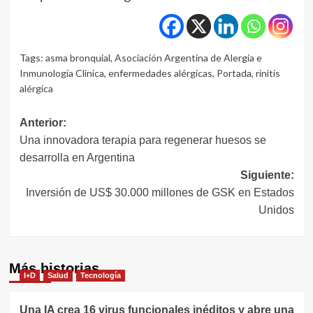
Tags:
asma bronquial
,
Asociación Argentina de Alergia e
Inmunología Clínica
,
enfermedades alérgicas
,
Portada
,
rinitis
alérgica
Navegación
Anterior:
Una innovadora terapia para regenerar huesos se
de
desarrolla en Argentina
entradas
Siguiente:
Inversión de US$ 30.000 millones de GSK en Estados
Unidos
Más historias
I+D
Salud
Tecnología
Una IA crea 16 virus funcionales inéditos y abre una