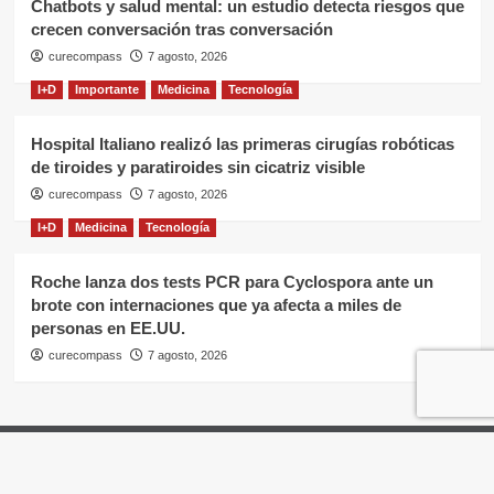
Chatbots y salud mental: un estudio detecta riesgos que
crecen conversación tras conversación
curecompass
7 agosto, 2026
I+D
Importante
Medicina
Tecnología
Hospital Italiano realizó las primeras cirugías robóticas
de tiroides y paratiroides sin cicatriz visible
curecompass
7 agosto, 2026
I+D
Medicina
Tecnología
Roche lanza dos tests PCR para Cyclospora ante un
brote con internaciones que ya afecta a miles de
personas en EE.UU.
curecompass
7 agosto, 2026
Home
Negocios
OTC
I+D
Campañas
Eventos
Gobierno
Pases