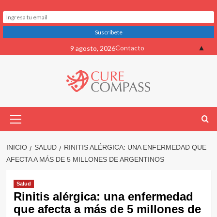
Saltar
▲
Contacto
9 agosto, 2026
al
contenido
Menú
primario
INICIO
SALUD
RINITIS ALÉRGICA: UNA ENFERMEDAD QUE
AFECTA A MÁS DE 5 MILLONES DE ARGENTINOS
Salud
Rinitis alérgica: una enfermedad
que afecta a más de 5 millones de