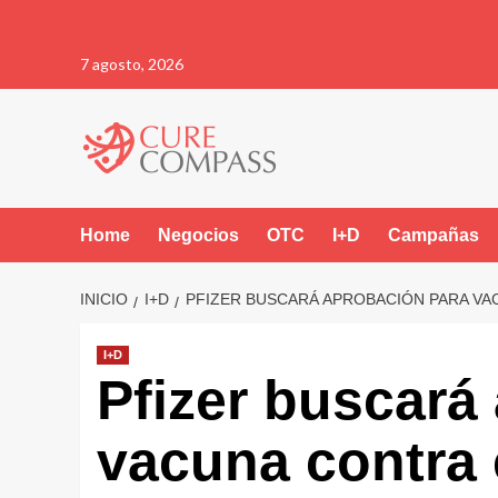
Saltar
7 agosto, 2026
al
contenido
Home
Negocios
OTC
I+D
Campañas
INICIO
I+D
PFIZER BUSCARÁ APROBACIÓN PARA VA
I+D
Pfizer buscará
vacuna contra 