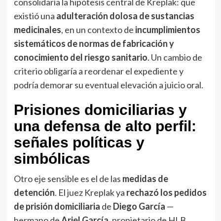
consolidaría la hipótesis central de Kreplak: que
existió una
adulteración dolosa de sustancias
medicinales
, en un contexto de
incumplimientos
sistemáticos de normas de fabricación y
conocimiento del riesgo sanitario
. Un cambio de
criterio obligaría a reordenar el expediente y
podría demorar su eventual elevación a juicio oral.
Prisiones domiciliarias y
una defensa de alto perfil:
señales políticas y
simbólicas
Otro eje sensible es el de las
medidas de
detención
. El juez Kreplak ya
rechazó los pedidos
de prisión domiciliaria
de
Diego García
—
hermano de
Ariel García
, propietario de HLB