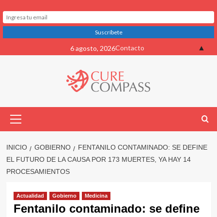
Saltar
▲
Contacto
6 agosto, 2026
al
contenido
Menú
primario
INICIO
GOBIERNO
FENTANILO CONTAMINADO: SE DEFINE
EL FUTURO DE LA CAUSA POR 173 MUERTES, YA HAY 14
PROCESAMIENTOS
Actualidad
Gobierno
Medicina
Fentanilo contaminado: se define