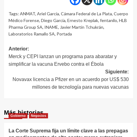
Tags:
ANMAT
,
Ariel García
,
Cámara Federal de La Plata
,
Cuerpo
Médico Forense
,
Diego García
,
Ernesto Kreplak
,
fentanilo
,
HLB
Pharma Group SA
,
INAME
,
Javier Martín Tchukrán
,
Laboratorios Ramallo SA
,
Portada
Navegación
Anterior:
Merck y CEPI lanzan un programa para abaratar y
de
simplificar la vacuna Ervebo contra el Ébola
entradas
Siguiente:
Novavax licencia a Pfizer en un acuerdo por US$ 530
millones de tecnología para nuevas vacunas
Más historias
Gobierno
Negocios
La Corte Suprema fija un límite clave a las prepagas