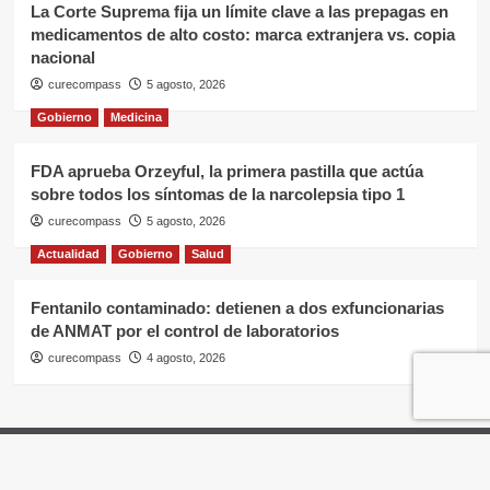
La Corte Suprema fija un límite clave a las prepagas en
medicamentos de alto costo: marca extranjera vs. copia
nacional
curecompass
5 agosto, 2026
Gobierno
Medicina
FDA aprueba Orzeyful, la primera pastilla que actúa
sobre todos los síntomas de la narcolepsia tipo 1
curecompass
5 agosto, 2026
Actualidad
Gobierno
Salud
Fentanilo contaminado: detienen a dos exfuncionarias
de ANMAT por el control de laboratorios
curecompass
4 agosto, 2026
Home
Negocios
OTC
I+D
Campañas
Eventos
Gobierno
Pases