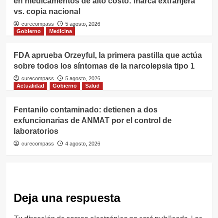
en medicamentos de alto costo: marca extranjera
vs. copia nacional
curecompass
5 agosto, 2026
Gobierno
Medicina
FDA aprueba Orzeyful, la primera pastilla que actúa
sobre todos los síntomas de la narcolepsia tipo 1
curecompass
5 agosto, 2026
Actualidad
Gobierno
Salud
Fentanilo contaminado: detienen a dos
exfuncionarias de ANMAT por el control de
laboratorios
curecompass
4 agosto, 2026
Deja una respuesta
Tu dirección de correo electrónico no será publicada.
Los