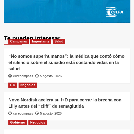
Te pueden interesar
Campañas
Importante
Salud
“No somos superhumanos”: la médica que contó cómo
el silencio sobre el suicidio está costando vidas en la
salud
curecompass
5 agosto, 2026
I+D
Negocios
Novo Nordisk acelera su I+D para cerrar la brecha con
Lilly antes del “cliff” de semaglutida
curecompass
5 agosto, 2026
Gobierno
Negocios