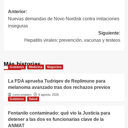
Navegación
Anterior:
Nuevas demandas de Novo Nordisk contra imitaciones
de
inseguras
entradas
Siguiente:
Hepatitis virales: prevención, vacunas y testeos
Más historias
Gobierno
Medicina
Negocios
La FDA aprueba Tudriqev de Replimune para
melanoma avanzado tras dos rechazos previos
curecompass
6 agosto, 2026
Gobierno
Salud
Fentanilo contaminado: qué vio la Justicia para
detener a las dos ex funcionarias clave de la
ANMAT