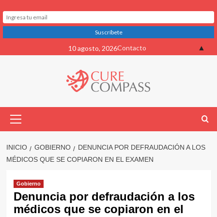
Saltar
▲
Contacto
10 agosto, 2026
al
contenido
Menú
primario
INICIO
GOBIERNO
DENUNCIA POR DEFRAUDACIÓN A LOS
MÉDICOS QUE SE COPIARON EN EL EXAMEN
Gobierno
Denuncia por defraudación a los
médicos que se copiaron en el